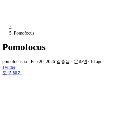
Pomofocus
Pomofocus
pomofocus.io
·
Feb 20, 2026 검증됨
·
온라인
· 1d ago
Twitter
도구 열기