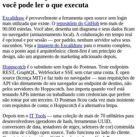
você pode ler o que executa
Excalidraw
é provavelmente a ferramenta open source sem login
mais utilizada que existe. O
repositório do GitHub
tem mais de
90.000 estrelas. Você abre, desenha um diagrama e seus dados ficam
no navegador (armazenamento local). A colaboração em tempo real
é opcional e por sessão — por padrão, nenhum servidor salva seus
rascunhos. Veja a
listagem do Excalidraw
para o resumo completo,
mas o ponto aqui é arquitetônico: client-first é um princípio de
design, não um argumento de marketing adicionado depois.
Hoppscotch
é o substituto sem login do Postman. Teste endpoints
REST, GraphQL, WebSocket e SSE sem criar uma conta. É open
source (licença MIT) e faz tudo no navegador — suas requisições de
API vão diretamente do seu navegador ao endpoint de destino, não
pelos servidores do Hoppscotch. Isso importa quando você está
testando APIs internas ou trabalhando com credenciais que prefere
não rotear por um terceiro. O Postman ficou cada vez mais insistente
com requisitos de conta; o Hoppscotch é a alternativa limpa.
Depois tem o
IT Tools
— uma coleção de mais de 70 utilitários para
desenvolvedores (geradores de hash, ferramentas UUID,
conversores de data, testadores de regex, seletores de cor) construída
em cima de código open source. Tudo funciona no lado do cliente.