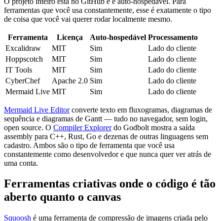
O projeto inteiro está no GitHub e é auto-hospedável. Para
ferramentas que você usa constantemente, esse é exatamente o tipo
de coisa que você vai querer rodar localmente mesmo.
Ferramenta
Licença
Auto-hospedável
Processamento
Excalidraw
MIT
Sim
Lado do cliente
Hoppscotch
MIT
Sim
Lado do cliente
IT Tools
MIT
Sim
Lado do cliente
CyberChef
Apache 2.0
Sim
Lado do cliente
Mermaid Live
MIT
Sim
Lado do cliente
Mermaid Live Editor
converte texto em fluxogramas, diagramas de
sequência e diagramas de Gantt — tudo no navegador, sem login,
open source. O
Compiler Explorer
do Godbolt mostra a saída
assembly para C++, Rust, Go e dezenas de outras linguagens sem
cadastro. Ambos são o tipo de ferramenta que você usa
constantemente como desenvolvedor e que nunca quer ver atrás de
uma conta.
Ferramentas criativas onde o código é tão
aberto quanto o canvas
Squoosh
é uma ferramenta de compressão de imagens criada pelo