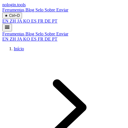
nologin.tools
Ferramentas
Blog
Selo
Sobre
Enviar
★
Ctrl+D
EN
ZH
JA
KO
ES
FR
DE
PT
Ferramentas
Blog
Selo
Sobre
Enviar
EN
ZH
JA
KO
ES
FR
DE
PT
Início