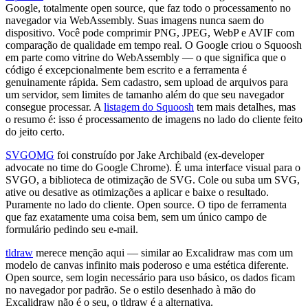
Google, totalmente open source, que faz todo o processamento no
navegador via WebAssembly. Suas imagens nunca saem do
dispositivo. Você pode comprimir PNG, JPEG, WebP e AVIF com
comparação de qualidade em tempo real. O Google criou o Squoosh
em parte como vitrine do WebAssembly — o que significa que o
código é excepcionalmente bem escrito e a ferramenta é
genuinamente rápida. Sem cadastro, sem upload de arquivos para
um servidor, sem limites de tamanho além do que seu navegador
consegue processar. A
listagem do Squoosh
tem mais detalhes, mas
o resumo é: isso é processamento de imagens no lado do cliente feito
do jeito certo.
SVGOMG
foi construído por Jake Archibald (ex-developer
advocate no time do Google Chrome). É uma interface visual para o
SVGO, a biblioteca de otimização de SVG. Cole ou suba um SVG,
ative ou desative as otimizações a aplicar e baixe o resultado.
Puramente no lado do cliente. Open source. O tipo de ferramenta
que faz exatamente uma coisa bem, sem um único campo de
formulário pedindo seu e-mail.
tldraw
merece menção aqui — similar ao Excalidraw mas com um
modelo de canvas infinito mais poderoso e uma estética diferente.
Open source, sem login necessário para uso básico, os dados ficam
no navegador por padrão. Se o estilo desenhado à mão do
Excalidraw não é o seu, o tldraw é a alternativa.