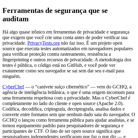
Ferramentas de segurança que se
auditam
Há algo quase irônico em ferramentas de privacidade e segurança
que exigem que você crie uma conta antes de poder verificar sua
privacidade.
PrivacyTests.org
não faz isso. É um projeto open
source que executa testes automatizados em navegadores populares
para verificar proteção contra rastreamento, resistência a
fingerprinting e outros recursos de privacidade. A metodologia dos
testes é pública, o código está no GitHub, e você pode ver
exatamente como seu navegador se sai sem dar seu e-mail para
ninguém.
CyberChef
— o “canivete suíço cibernético” — vem do GCHQ, a
agência de inteligência britânica, o que é uma origem incomum para
uma ferramenta respeitosa com a privacidade. Mas o CyberChef é
completamente no lado do cliente e open source (Apache 2.0).
Codifica, decodifica, criptografa, decriptografa, analisa dados e
converte entre formatos sem que nenhum dado saia do navegador. O
GCHQ o lançou como ferramenta pública para ajudar analistas, e se
tornou equipamento padrão para pesquisadores de segurança e
participantes de CTF. O fato de ser open source significa que
pesquisadores independentes verificaram que faz o que diz — e