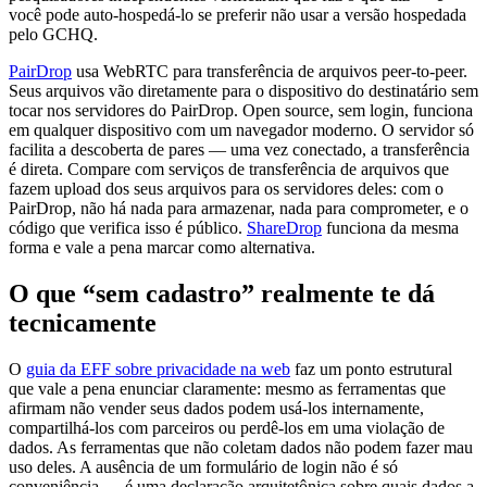
você pode auto-hospedá-lo se preferir não usar a versão hospedada
pelo GCHQ.
PairDrop
usa WebRTC para transferência de arquivos peer-to-peer.
Seus arquivos vão diretamente para o dispositivo do destinatário sem
tocar nos servidores do PairDrop. Open source, sem login, funciona
em qualquer dispositivo com um navegador moderno. O servidor só
facilita a descoberta de pares — uma vez conectado, a transferência
é direta. Compare com serviços de transferência de arquivos que
fazem upload dos seus arquivos para os servidores deles: com o
PairDrop, não há nada para armazenar, nada para comprometer, e o
código que verifica isso é público.
ShareDrop
funciona da mesma
forma e vale a pena marcar como alternativa.
O que “sem cadastro” realmente te dá
tecnicamente
O
guia da EFF sobre privacidade na web
faz um ponto estrutural
que vale a pena enunciar claramente: mesmo as ferramentas que
afirmam não vender seus dados podem usá-los internamente,
compartilhá-los com parceiros ou perdê-los em uma violação de
dados. As ferramentas que não coletam dados não podem fazer mau
uso deles. A ausência de um formulário de login não é só
conveniência — é uma declaração arquitetônica sobre quais dados a