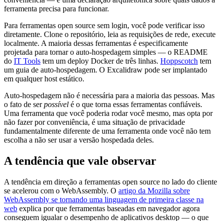
ferramenta precisa para funcionar.
Para ferramentas open source sem login, você pode verificar isso
diretamente. Clone o repositório, leia as requisições de rede, execute
localmente. A maioria dessas ferramentas é especificamente
projetada para tornar o auto-hospedagem simples — o README
do
IT Tools
tem um deploy Docker de três linhas.
Hoppscotch
tem
um guia de auto-hospedagem. O Excalidraw pode ser implantado
em qualquer host estático.
Auto-hospedagem não é necessária para a maioria das pessoas. Mas
o fato de ser
possível
é o que torna essas ferramentas confiáveis.
Uma ferramenta que você poderia rodar você mesmo, mas opta por
não fazer por conveniência, é uma situação de privacidade
fundamentalmente diferente de uma ferramenta onde você não tem
escolha a não ser usar a versão hospedada deles.
A tendência que vale observar
A tendência em direção a ferramentas open source no lado do cliente
se acelerou com o WebAssembly. O
artigo da Mozilla sobre
WebAssembly se tornando uma linguagem de primeira classe na
web
explica por que ferramentas baseadas em navegador agora
conseguem igualar o desempenho de aplicativos desktop — o que