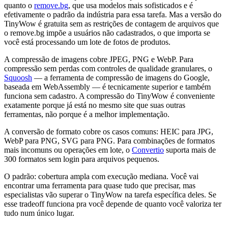
quanto o
remove.bg
, que usa modelos mais sofisticados e é
efetivamente o padrão da indústria para essa tarefa. Mas a versão do
TinyWow é gratuita sem as restrições de contagem de arquivos que
o remove.bg impõe a usuários não cadastrados, o que importa se
você está processando um lote de fotos de produtos.
A compressão de imagens cobre JPEG, PNG e WebP. Para
compressão sem perdas com controles de qualidade granulares, o
Squoosh
— a ferramenta de compressão de imagens do Google,
baseada em WebAssembly — é tecnicamente superior e também
funciona sem cadastro. A compressão do TinyWow é conveniente
exatamente porque já está no mesmo site que suas outras
ferramentas, não porque é a melhor implementação.
A conversão de formato cobre os casos comuns: HEIC para JPG,
WebP para PNG, SVG para PNG. Para combinações de formatos
mais incomuns ou operações em lote, o
Convertio
suporta mais de
300 formatos sem login para arquivos pequenos.
O padrão: cobertura ampla com execução mediana. Você vai
encontrar uma ferramenta para quase tudo que precisar, mas
especialistas vão superar o TinyWow na tarefa específica deles. Se
esse tradeoff funciona pra você depende de quanto você valoriza ter
tudo num único lugar.