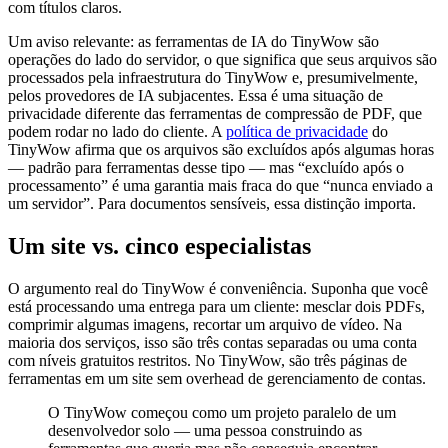
com títulos claros.
Um aviso relevante: as ferramentas de IA do TinyWow são
operações do lado do servidor, o que significa que seus arquivos são
processados pela infraestrutura do TinyWow e, presumivelmente,
pelos provedores de IA subjacentes. Essa é uma situação de
privacidade diferente das ferramentas de compressão de PDF, que
podem rodar no lado do cliente. A
política de privacidade
do
TinyWow afirma que os arquivos são excluídos após algumas horas
— padrão para ferramentas desse tipo — mas “excluído após o
processamento” é uma garantia mais fraca do que “nunca enviado a
um servidor”. Para documentos sensíveis, essa distinção importa.
Um site vs. cinco especialistas
O argumento real do TinyWow é conveniência. Suponha que você
está processando uma entrega para um cliente: mesclar dois PDFs,
comprimir algumas imagens, recortar um arquivo de vídeo. Na
maioria dos serviços, isso são três contas separadas ou uma conta
com níveis gratuitos restritos. No TinyWow, são três páginas de
ferramentas em um site sem overhead de gerenciamento de contas.
O TinyWow começou como um projeto paralelo de um
desenvolvedor solo — uma pessoa construindo as