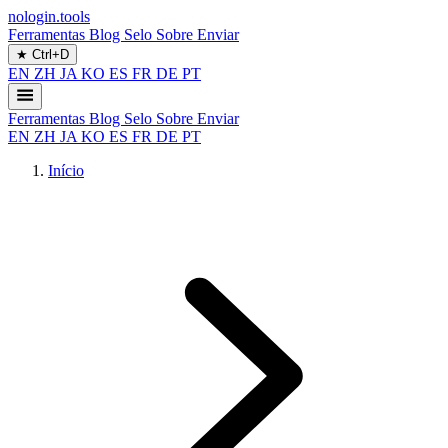
nologin.tools
Ferramentas
Blog
Selo
Sobre
Enviar
★
Ctrl+D
EN
ZH
JA
KO
ES
FR
DE
PT
Ferramentas
Blog
Selo
Sobre
Enviar
EN
ZH
JA
KO
ES
FR
DE
PT
Início