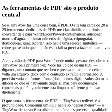
As ferramentas de PDF são o produto
central
Se o TinyWow faz uma coisa bem, é PDF. O site tem cerca de 20 a
25 ferramentas dedicadas de PDF: mesclar, dividir, comprimir,
converter de e para Word/Excel/PowerPoint/imagens, adicionar
marcas d’água, adicionar números de página, criptografar,
desbloquear, girar, recortar. Isso não é uma seleção simbólica —
cobre quase tudo que um não especialista precisa fazer com arquivos
PDF.
A conversão de PDF para Word é onde muitas pessoas descobrem o
TinyWow pela primeira vez. Você faz upload de um PDF —
digamos, um contrato que recebeu e precisa editar — e recebe de
volta um arquivo .docx com o conteúdo extraído e formatado. A
precisão varia conforme a fonte (documentos digitalizados são mais
difíceis do que os nativamnte digitais), mas para documentos
comerciais padrão geralmente está limpo o suficiente para usar
diretamente.
O que torna as ferramentas de PDF do TinyWow credíveis é a
profundidade. Comprimir um PDF não é só “deixar menor” — o
TinyWow deixa você escolher entre diferentes presets de qualidade