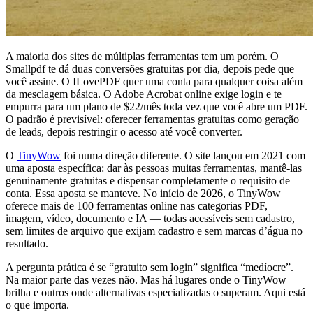
A maioria dos sites de múltiplas ferramentas tem um porém. O
Smallpdf te dá duas conversões gratuitas por dia, depois pede que
você assine. O ILovePDF quer uma conta para qualquer coisa além
da mesclagem básica. O Adobe Acrobat online exige login e te
empurra para um plano de $22/mês toda vez que você abre um PDF.
O padrão é previsível: oferecer ferramentas gratuitas como geração
de leads, depois restringir o acesso até você converter.
O
TinyWow
foi numa direção diferente. O site lançou em 2021 com
uma aposta específica: dar às pessoas muitas ferramentas, mantê-las
genuinamente gratuitas e dispensar completamente o requisito de
conta. Essa aposta se manteve. No início de 2026, o TinyWow
oferece mais de 100 ferramentas online nas categorias PDF,
imagem, vídeo, documento e IA — todas acessíveis sem cadastro,
sem limites de arquivo que exijam cadastro e sem marcas d’água no
resultado.
A pergunta prática é se “gratuito sem login” significa “medíocre”.
Na maior parte das vezes não. Mas há lugares onde o TinyWow
brilha e outros onde alternativas especializadas o superam. Aqui está
o que importa.