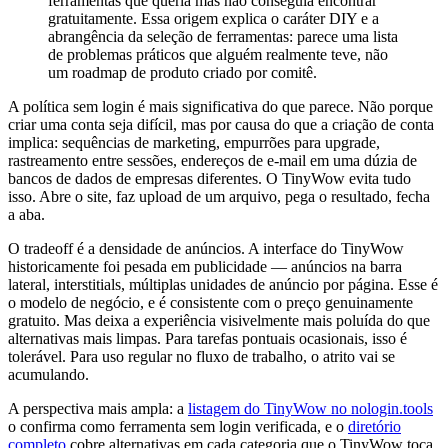
ferramentas que queria mas não conseguia encontrar
gratuitamente. Essa origem explica o caráter DIY e a
abrangência da seleção de ferramentas: parece uma lista
de problemas práticos que alguém realmente teve, não
um roadmap de produto criado por comitê.
A política sem login é mais significativa do que parece. Não porque
criar uma conta seja difícil, mas por causa do que a criação de conta
implica: sequências de marketing, empurrões para upgrade,
rastreamento entre sessões, endereços de e-mail em uma dúzia de
bancos de dados de empresas diferentes. O TinyWow evita tudo
isso. Abre o site, faz upload de um arquivo, pega o resultado, fecha
a aba.
O tradeoff é a densidade de anúncios. A interface do TinyWow
historicamente foi pesada em publicidade — anúncios na barra
lateral, interstitials, múltiplas unidades de anúncio por página. Esse é
o modelo de negócio, e é consistente com o preço genuinamente
gratuito. Mas deixa a experiência visivelmente mais poluída do que
alternativas mais limpas. Para tarefas pontuais ocasionais, isso é
tolerável. Para uso regular no fluxo de trabalho, o atrito vai se
acumulando.
A perspectiva mais ampla: a
listagem do TinyWow no nologin.tools
o confirma como ferramenta sem login verificada, e o
diretório
completo
cobre alternativas em cada categoria que o TinyWow toca.