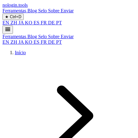
nologin.tools
Ferramentas
Blog
Selo
Sobre
Enviar
★
Ctrl+D
EN
ZH
JA
KO
ES
FR
DE
PT
Ferramentas
Blog
Selo
Sobre
Enviar
EN
ZH
JA
KO
ES
FR
DE
PT
Início