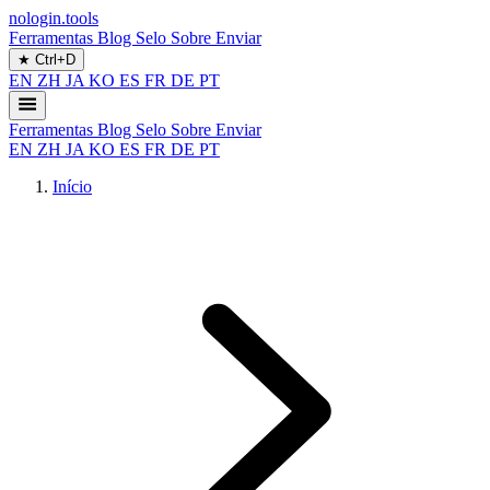
nologin.tools
Ferramentas
Blog
Selo
Sobre
Enviar
★
Ctrl+D
EN
ZH
JA
KO
ES
FR
DE
PT
Ferramentas
Blog
Selo
Sobre
Enviar
EN
ZH
JA
KO
ES
FR
DE
PT
Início