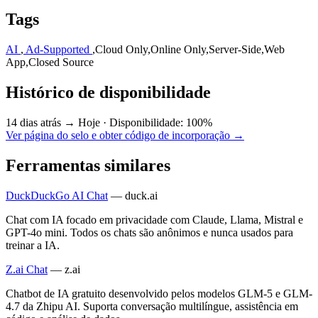
Tags
AI
,
Ad-Supported
,
Cloud Only
,
Online Only
,
Server-Side
,
Web
App
,
Closed Source
Histórico de disponibilidade
14 dias atrás → Hoje
·
Disponibilidade: 100%
Ver página do selo e obter código de incorporação →
Ferramentas similares
DuckDuckGo AI Chat
—
duck.ai
Chat com IA focado em privacidade com Claude, Llama, Mistral e
GPT-4o mini. Todos os chats são anônimos e nunca usados para
treinar a IA.
Z.ai Chat
—
z.ai
Chatbot de IA gratuito desenvolvido pelos modelos GLM-5 e GLM-
4.7 da Zhipu AI. Suporta conversação multilíngue, assistência em