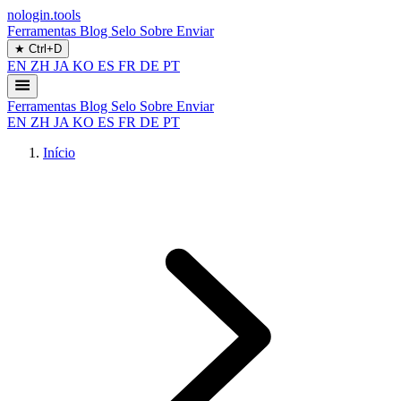
nologin.tools
Ferramentas
Blog
Selo
Sobre
Enviar
★
Ctrl+D
EN
ZH
JA
KO
ES
FR
DE
PT
Ferramentas
Blog
Selo
Sobre
Enviar
EN
ZH
JA
KO
ES
FR
DE
PT
Início