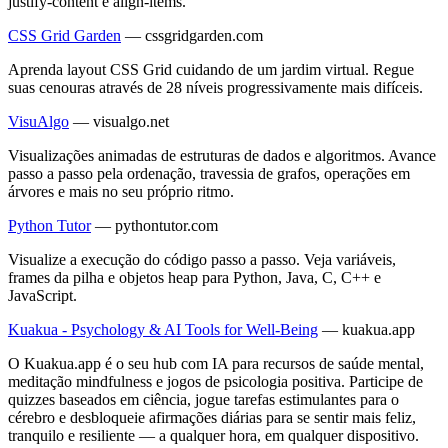
justify-content e align-items.
CSS Grid Garden
—
cssgridgarden.com
Aprenda layout CSS Grid cuidando de um jardim virtual. Regue
suas cenouras através de 28 níveis progressivamente mais difíceis.
VisuAlgo
—
visualgo.net
Visualizações animadas de estruturas de dados e algoritmos. Avance
passo a passo pela ordenação, travessia de grafos, operações em
árvores e mais no seu próprio ritmo.
Python Tutor
—
pythontutor.com
Visualize a execução do código passo a passo. Veja variáveis,
frames da pilha e objetos heap para Python, Java, C, C++ e
JavaScript.
Kuakua - Psychology & AI Tools for Well-Being
—
kuakua.app
O Kuakua.app é o seu hub com IA para recursos de saúde mental,
meditação mindfulness e jogos de psicologia positiva. Participe de
quizzes baseados em ciência, jogue tarefas estimulantes para o
cérebro e desbloqueie afirmações diárias para se sentir mais feliz,
tranquilo e resiliente — a qualquer hora, em qualquer dispositivo.