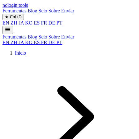
nologin.tools
Ferramentas
Blog
Selo
Sobre
Enviar
★
Ctrl+D
EN
ZH
JA
KO
ES
FR
DE
PT
Ferramentas
Blog
Selo
Sobre
Enviar
EN
ZH
JA
KO
ES
FR
DE
PT
Início