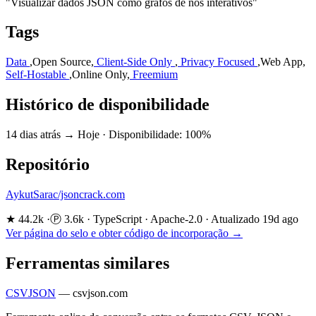
"Visualizar dados JSON como grafos de nós interativos"
Tags
Data
,
Open Source
,
Client-Side Only
,
Privacy Focused
,
Web App
,
Self-Hostable
,
Online Only
,
Freemium
Histórico de disponibilidade
14 dias atrás → Hoje
·
Disponibilidade: 100%
Repositório
AykutSarac/jsoncrack.com
★ 44.2k
·
Ⓟ 3.6k
·
TypeScript
·
Apache-2.0
·
Atualizado 19d ago
Ver página do selo e obter código de incorporação →
Ferramentas similares
CSVJSON
—
csvjson.com