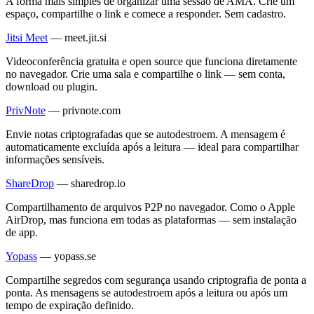
A forma mais simples de organizar uma sessão de AMA. Crie um
espaço, compartilhe o link e comece a responder. Sem cadastro.
Jitsi Meet
—
meet.jit.si
Videoconferência gratuita e open source que funciona diretamente
no navegador. Crie uma sala e compartilhe o link — sem conta,
download ou plugin.
PrivNote
—
privnote.com
Envie notas criptografadas que se autodestroem. A mensagem é
automaticamente excluída após a leitura — ideal para compartilhar
informações sensíveis.
ShareDrop
—
sharedrop.io
Compartilhamento de arquivos P2P no navegador. Como o Apple
AirDrop, mas funciona em todas as plataformas — sem instalação
de app.
Yopass
—
yopass.se
Compartilhe segredos com segurança usando criptografia de ponta a
ponta. As mensagens se autodestroem após a leitura ou após um
tempo de expiração definido.