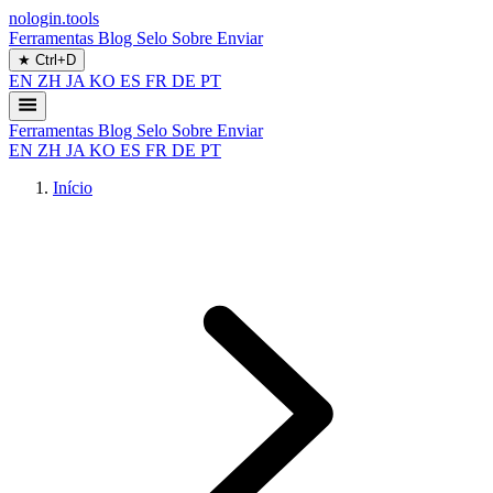
nologin.tools
Ferramentas
Blog
Selo
Sobre
Enviar
★
Ctrl+D
EN
ZH
JA
KO
ES
FR
DE
PT
Ferramentas
Blog
Selo
Sobre
Enviar
EN
ZH
JA
KO
ES
FR
DE
PT
Início