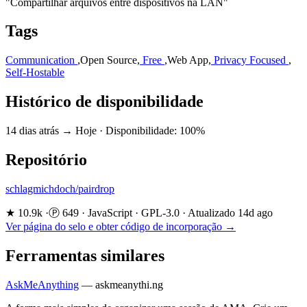
"Compartilhar arquivos entre dispositivos na LAN"
Tags
Communication
,
Open Source
,
Free
,
Web App
,
Privacy Focused
,
Self-Hostable
Histórico de disponibilidade
14 dias atrás → Hoje
·
Disponibilidade: 100%
Repositório
schlagmichdoch/pairdrop
★ 10.9k
·
Ⓟ 649
·
JavaScript
·
GPL-3.0
·
Atualizado 14d ago
Ver página do selo e obter código de incorporação →
Ferramentas similares
AskMeAnything
—
askmeanythi.ng