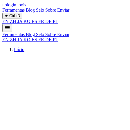
nologin.tools
Ferramentas
Blog
Selo
Sobre
Enviar
★
Ctrl+D
EN
ZH
JA
KO
ES
FR
DE
PT
Ferramentas
Blog
Selo
Sobre
Enviar
EN
ZH
JA
KO
ES
FR
DE
PT
Início