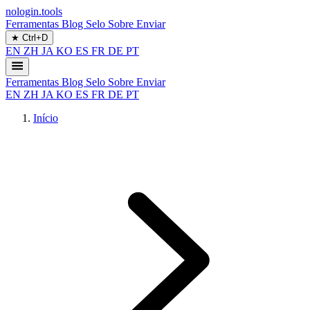
nologin.tools
Ferramentas
Blog
Selo
Sobre
Enviar
★
Ctrl+D
EN
ZH
JA
KO
ES
FR
DE
PT
Ferramentas
Blog
Selo
Sobre
Enviar
EN
ZH
JA
KO
ES
FR
DE
PT
Início