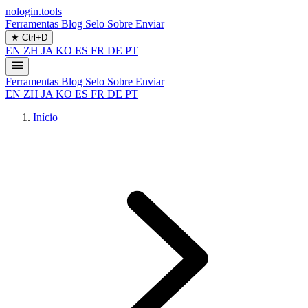
nologin.tools
Ferramentas
Blog
Selo
Sobre
Enviar
★
Ctrl+D
EN
ZH
JA
KO
ES
FR
DE
PT
Ferramentas
Blog
Selo
Sobre
Enviar
EN
ZH
JA
KO
ES
FR
DE
PT
Início