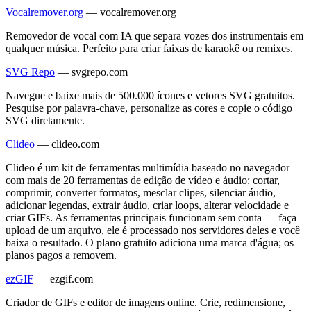
Vocalremover.org
—
vocalremover.org
Removedor de vocal com IA que separa vozes dos instrumentais em
qualquer música. Perfeito para criar faixas de karaokê ou remixes.
SVG Repo
—
svgrepo.com
Navegue e baixe mais de 500.000 ícones e vetores SVG gratuitos.
Pesquise por palavra-chave, personalize as cores e copie o código
SVG diretamente.
Clideo
—
clideo.com
Clideo é um kit de ferramentas multimídia baseado no navegador
com mais de 20 ferramentas de edição de vídeo e áudio: cortar,
comprimir, converter formatos, mesclar clipes, silenciar áudio,
adicionar legendas, extrair áudio, criar loops, alterar velocidade e
criar GIFs. As ferramentas principais funcionam sem conta — faça
upload de um arquivo, ele é processado nos servidores deles e você
baixa o resultado. O plano gratuito adiciona uma marca d'água; os
planos pagos a removem.
ezGIF
—
ezgif.com
Criador de GIFs e editor de imagens online. Crie, redimensione,