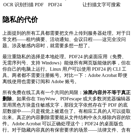
OCR 识别扫描 PDF
PDF24
让扫描文字可搜索
隐私的代价
上面提到的所有工具都需要把文件上传到服务器处理。对于日
常文档——租约摘要、活动通知、会议日程——这完全没问
题。涉及敏感内容时，就需要多想一想了。
最注重隐私的选择是本地处理。PDF24 的桌面应用（免费、
无需序列号、支持 Windows）能做所有网页版能做的事，但在
你自己的电脑上运行。Linux 用户可以使用 PDF24 的 CLI 工
具。两者都不需要注册账号。对比一下：Adobe Acrobat 即便
离线使用也需要订阅和 Adobe 账号。
所有免费在线工具有一个共同的局限：
涂黑内容并不等于真正
删除
。如果你在 TinyWow、PDFescape 或大多数浏览器编辑器
里用黑色方块盖住敏感文字，那段文字依然存在于 PDF 的底
层数据中——只是视觉上被遮住了。有相应工具的人可以提取
出来。真正的内容删除需要能从文件结构中永久移除内容的软
件。Adobe Acrobat 可以正确处理这个；PDF24 的桌面版也
行。对于隐藏内容真的有保密要求的场景——法律文件、含有