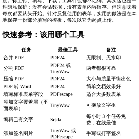
度。你上传、填写、下载，工具什么都不记得。其实这也是一
种隐私保护：没有会话数据，没有表单内容留存。但这意味着
每次都要从头开始。针对反复使用的表单，实用的做法是在本
地保存一份部分填写的模板，每次以它为起点上传。
快速参考：该用哪个工具
任务
最佳工具
备注
合并 PDF
PDF24
无限制、无水印
PDF24 或
分割 PDF
两者都很可靠
TinyWow
压缩 PDF
PDF24
大小与质量平衡出色
PDF 转 Word
PDF24
简单文档效果好
填写标准表单字段
PDFescape
适合大多数表单
添加文字覆盖层（平
可拖放文字框
TinyWow
面表单）
每小时 3 个任务免
编辑已有文字
Sejda
费，在线最佳
TinyWow 或
添加签名图片
手写或打字签名
PDFescape