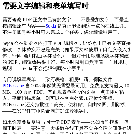
需要文字编辑和表单填写时
需要修改 PDF 正文中已有的文字——不是叠加文字，而是直
接编辑原有内容——
Sejda
是真正能做到这一点的在线工具。
不注册账号每小时可以完成 3 个任务，偶尔编辑够用了。
Sejda 会在浏览器内打开 PDF 编辑器，让你点击已有文字直接
修改。字体替换不总是完美（如果原文档使用了自定义嵌入字
体，Sejda 会用相近字体替代），但对于用标准系统字体构建
的 PDF，编辑效果很干净。每小时限制自然重置，而且规则
透明——Sejda 不会把限制藏在小字里。
专门说填写表单——政府表格、租房申请、保险文件——
PDFescape
自 2008 年起就无需登录可用。免费版支持最大 10
MB、100 页的 PDF。有正规表单字段的文档，点击即可输
入。平面扫描表单，则可以在空白处添加定位文字框。
PDFescape 还支持批注：高亮、便利贴、自由绘图、删除线
——在发邮件前审阅合同并加注释很实用。
如果你需要反复填写同一份 PDF 表单——比如报销模板、每
周工时表——要注意：大多数在线工具不会在会话之间保存进