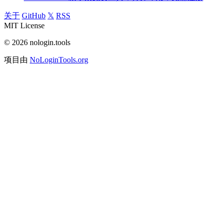
关于
GitHub
𝕏
RSS
MIT License
© 2026 nologin.tools
项目由
NoLoginTools.org