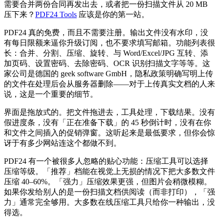
需要合并两份合同再发出去，或者把一份扫描文件从 20 MB
压下来？
PDF24 Tools
应该是你的第一站。
PDF24 真的免费，而且不需要注册。输出文件没有水印，没
有每日限额来逼你升级订阅，也不要求填写邮箱。功能列表很
长：合并、分割、压缩、旋转、与 Word/Excel/JPG 互转、添
加页码、设置密码、去除密码、OCR 识别扫描文字等等。这
家公司是德国的 geek software GmbH，隐私政策明确写明上传
的文件在处理后会从服务器删除——对于上传真实文档的人来
说，这是一个重要的细节。
界面是拖放式的。把文件拖进去，工具处理，下载结果。没有
假进度条，没有「正在准备下载」的 45 秒倒计时，没有在你
和文件之间插入的促销弹窗。这听起来是最低要求，但你会惊
讶于有多少网站连这个都做不到。
PDF24 有一个被很多人忽略的贴心功能：压缩工具可以选择
压缩等级。「推荐」档能在视觉上无损的情况下把大多数文件
压缩 40–60%。「强力」压缩效果更强，但图片会稍微模糊。
如果你发给别人的是一份扫描文档供阅读（而非打印），「强
力」通常完全够用。大多数在线压缩工具只给你一种输出，没
得选。