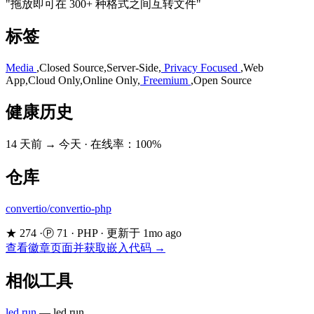
"拖放即可在 300+ 种格式之间互转文件"
标签
Media
,
Closed Source
,
Server-Side
,
Privacy Focused
,
Web
App
,
Cloud Only
,
Online Only
,
Freemium
,
Open Source
健康历史
14 天前 → 今天
·
在线率：100%
仓库
convertio/convertio-php
★ 274
·
Ⓟ 71
·
PHP
·
更新于 1mo ago
查看徽章页面并获取嵌入代码 →
相似工具
led.run
—
led.run