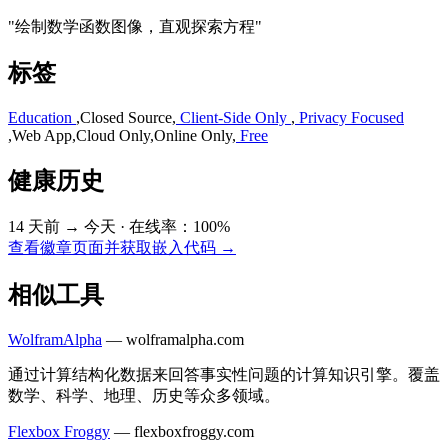
"绘制数学函数图像，直观探索方程"
标签
Education
,
Closed Source
,
Client-Side Only
,
Privacy Focused
,
Web App
,
Cloud Only
,
Online Only
,
Free
健康历史
14 天前 → 今天
·
在线率：100%
查看徽章页面并获取嵌入代码 →
相似工具
WolframAlpha
—
wolframalpha.com
通过计算结构化数据来回答事实性问题的计算知识引擎。覆盖
数学、科学、地理、历史等众多领域。
Flexbox Froggy
—
flexboxfroggy.com