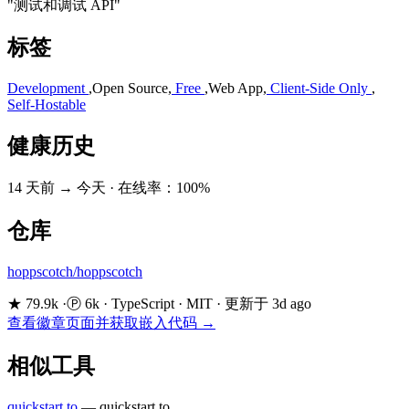
"测试和调试 API"
标签
Development
,
Open Source
,
Free
,
Web App
,
Client-Side Only
,
Self-Hostable
健康历史
14 天前 → 今天
·
在线率：100%
仓库
hoppscotch/hoppscotch
★ 79.9k
·
Ⓟ 6k
·
TypeScript
·
MIT
·
更新于 3d ago
查看徽章页面并获取嵌入代码 →
相似工具
quickstart.to
—
quickstart.to