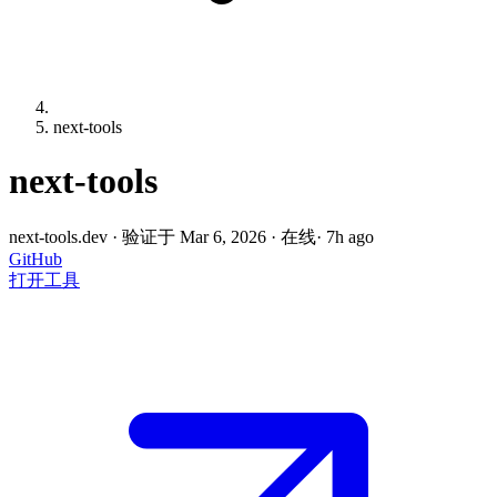
next-tools
next-tools
next-tools.dev
·
验证于 Mar 6, 2026
·
在线
· 7h ago
GitHub
打开工具