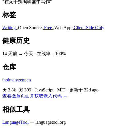
"在无干扰编辑器中写作"
标签
Writing
,
Open Source
,
Free
,
Web App
,
Client-Side Only
健康历史
14 天前 → 今天
·
在线率：100%
仓库
tholman/zenpen
★ 3.8k
·
Ⓟ 399
·
JavaScript
·
MIT
·
更新于 22d ago
查看徽章页面并获取嵌入代码 →
相似工具
LanguageTool
—
languagetool.org